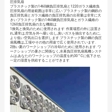
圧排気扇
プラスチック製の1460鋼負圧排気扇と1220ガラス繊維負
圧排気扇の用途範囲は非常に広い.プラスチック製の鋼鉄の
負圧排気扇とガラス繊維の負圧排気扇の出荷量は非常に大
きいプラスチック製の1460鋼負圧排気扇とガラス繊維の
1260負圧排気扇の主な機能は:
1換気と換気のために使用されます: 作業場窓の外に設置さ
れ,通常は,空気を外へ吸い出し,臭いガスを抽出するために,
より低い空気出口を選択します.プラスチック製の鋼の負圧
扇風機は,工場やその他の用途で広く使用されています..
2熱い夏のワークショップの冷却のために使用されます. ワ
ークショップの暑さに関係なく,水幕負圧排気扇風機システ
ムは,あなたのワークショップの温度を約30 ° Cに低下させ,
一定の湿度を供給することができます.