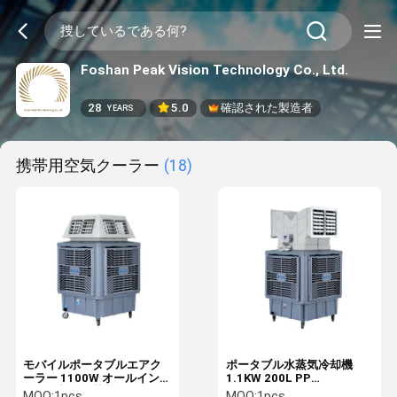
Foshan Peak Vision Technology Co., Ltd.
28
5.0
確認された製造者
YEARS
携帯用空気クーラー
(18)
モバイルポータブルエアク
ポータブル水蒸気冷却機
ーラー 1100W オールイン
1.1KW 200L PP
ワン冷却換気装置
220V/380V
MOQ:
1pcs
MOQ:
1pcs