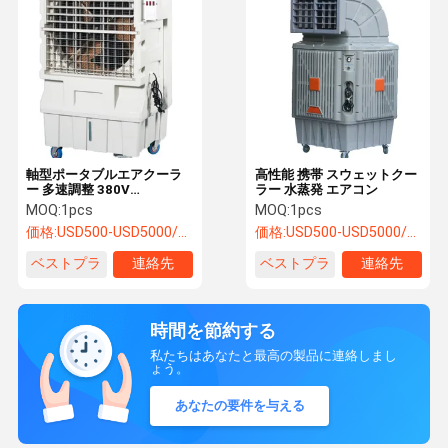
軸型ポータブルエアクーラ
高性能 携帯 スウェットクー
ー 多速調整 380V
ラー 水蒸発 エアコン
16000m3/H
MOQ:
1pcs
MOQ:
1pcs
価格:
USD500-USD5000/SET
価格:
USD500-USD5000/SET
ベストプラ
連絡先
ベストプラ
連絡先
イス
イス
時間を節約する
私たちはあなたと最高の製品に連絡しまし
ょう。
あなたの要件を与える