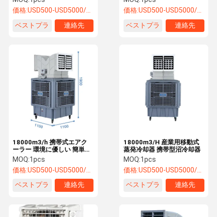
価格:
USD500-USD5000/SET
価格:
USD500-USD5000/SET
ベストプラ
連絡先
ベストプラ
連絡先
イス
イス
18000m3/h 携帯式エアク
18000m3/H 産業用移動式
ーラー 環境に優しい 簡単に
蒸発冷却器 携帯型沼冷却器
設置できる
MOQ:
1pcs
MOQ:
1pcs
価格:
USD500-USD5000/SET
価格:
USD500-USD5000/SET
ベストプラ
連絡先
ベストプラ
連絡先
イス
イス