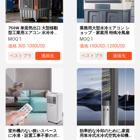
750W 単面気出口 大型移動
業務用大型水冷エアコン シ
型工業用エアコン 水冷冷蔵
ョップ・家庭用 特殊冷風扇
ファン
MOQ:
1
MOQ:
1
価格:
300-1000USD
価格:
100USD-1200USD
ベストプラ
連絡先
ベストプラ
連絡先
イス
イス
家へ
製品
わたしたち
連絡 くださ
に つい て
い
室外機のない狭いスペース
効率的な冷却のために,家庭
に冷凍・設置工事不要のポ
用単冷式水冷式空気冷却機