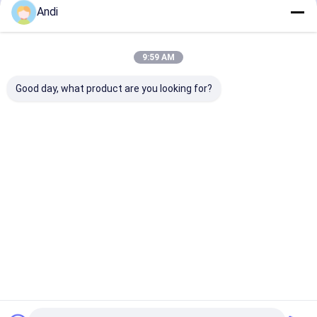
Andi
ガルバニズド換気管
続行
ステンレス鋼管
9:59 AM
FRP排気扇
私たちのカテゴリー
Good day, what product are you looking for?
太陽光発電製品
ペット冷却ファン
FIFA 製品
工業用蒸発冷
環境に優しい
負圧扇風機
工業用大容
却機
エアコン
扇風機
携帯式暖房扇
ウェアラブルエアコンベスト
ハイテク HVACソリューション
ホーム
企業情報
お問い合わせ
地図
プライバシーポリシー
品質
工業用蒸発冷却機
中国工場.Copyright © 2026 Foshan Peak