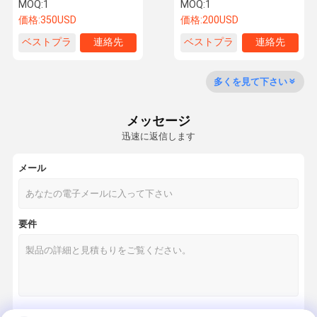
ータブルエアコン
と蒸発冷却機
MOQ:
1
MOQ:
1
価格:
350USD
価格:
200USD
ベストプラ
連絡先
ベストプラ
連絡先
ニュース
事件
イス
イス
多くを見て下さい
工業用蒸発冷却機
メッセージ
環境に優しいエアコン
迅速に返信します
負圧扇風機
メール
工業用大容量扇風機
携帯用空気クーラー
要件
産業冷却ファン
冷却パッドの壁
防火装置