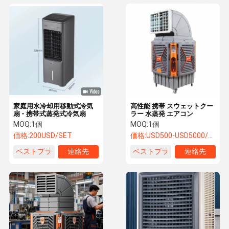
家庭用水冷却用移動式冷気
高性能 携帯 スウェットクー
扇 - 携帯式蒸発式冷気扇
ラー 水蒸発 エアコン
MOQ:
1個
MOQ:
1個
価格:
200USD/SET
価格:
USD500-USD5000/SET
ベストプラ
連絡先
ベストプラ
連絡先
イス
イス