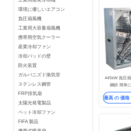
環境に優しいエアコン
負圧扇風機
工業用大容量扇風機
携帯用空気クーラー
産業冷却ファン
冷却パッドの壁
防火装置
ガルバニズド換気管
445kW 負圧扇
ステンレス鋼管
鋼鉄 簡単
FRP排気扇
最高 の 価格
太陽光発電製品
ペット冷却ファン
FIFA 製品
携帯式暖房扇