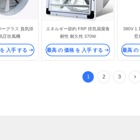
イバーグラス 負気排
エネルギー節約 FRP 排気扇腐食
380V 
負気圧吹風機
耐性 耐久性 370W
窓
 を 入手 する
最高 の 価格 を 入手 する
最高 の
1
2
3