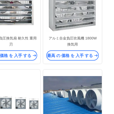
m 負圧換気扇 耐久性 重用
アルミ合金負圧吹風機 1800W
刃
換気用
 価格 を 入手 する
最高 の 価格 を 入手 する