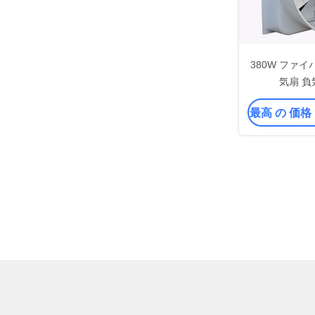
380W ファ
気扇 
最高 の 価格