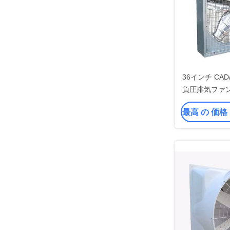
36インチ CA
負圧排気ファ
最高 の 価格