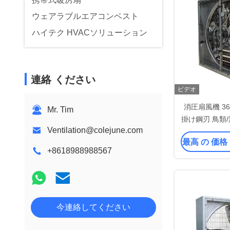
ウェアラブルエアコンベスト
ハイテク HVACソリューション
連絡 ください
ビデオ
消圧扇風機 36 
Mr. Tim
掛け鋼刃 鳥類
Ventilation@colejune.com
最高 の 価格
+8618988988567
今連絡してください