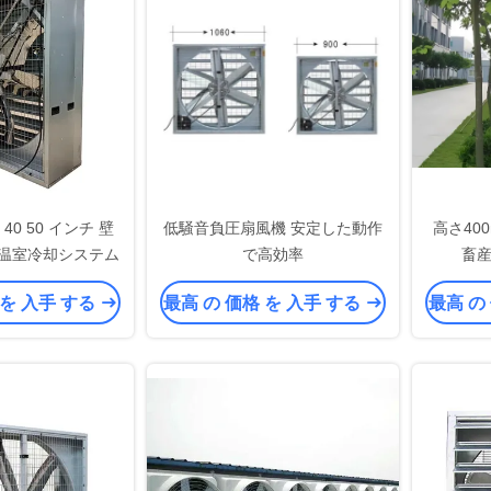
40 50 インチ 壁
低騒音負圧扇風機 安定した動作
高さ40
/温室冷却システム
で高効率
畜
 を 入手 する
最高 の 価格 を 入手 する
最高 の