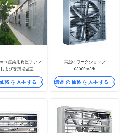
0mm 産業用負圧ファン
高温のワークショップ
産および養鶏場温室
68000m3/h
CAD/CAM設計
 価格 を 入手 する
最高 の 価格 を 入手 する