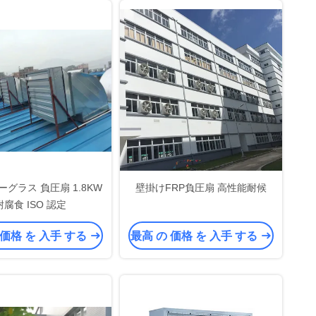
グラス 負圧扇 1.8KW
壁掛けFRP負圧扇 高性能耐候
耐腐食 ISO 認定
 価格 を 入手 する
最高 の 価格 を 入手 する