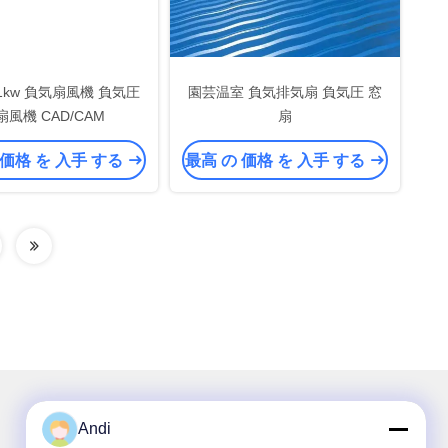
1.1kw 負気扇風機 負気圧
園芸温室 負気排気扇 負気圧 窓
扇風機 CAD/CAM
扇
 価格 を 入手 する
最高 の 価格 を 入手 する
Andi