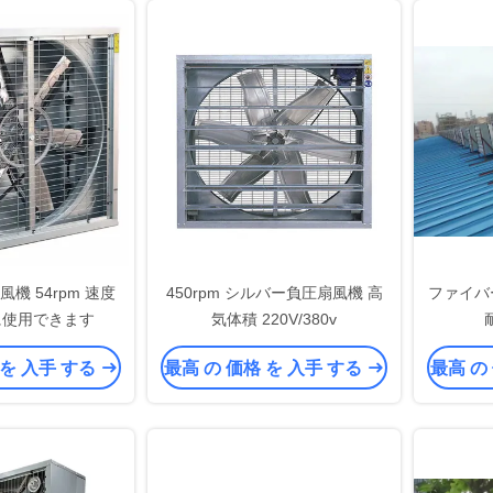
風機 54rpm 速度
450rpm シルバー負圧扇風機 高
ファイバー
に使用できます
気体積 220V/380v
 を 入手 する
最高 の 価格 を 入手 する
最高 の