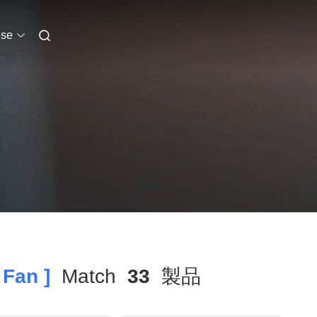
se
Fan ]
Match
33
製品