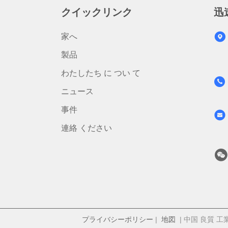
クイックリンク
迅
家へ
製品
わたしたち に つい て
ニュース
事件
連絡 ください
プライバシーポリシー
|
地図
| 中国 良質 工業用