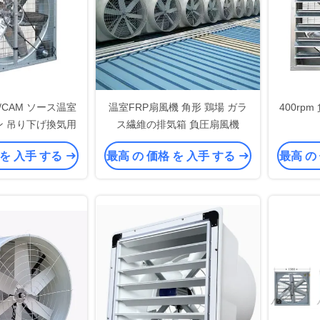
D/CAM ソース温室
温室FRP扇風機 角形 鶏場 ガラ
400rp
ン 吊り下げ換気用
ス繊維の排気箱 負圧扇風機
 を 入手 する
最高 の 価格 を 入手 する
最高 の