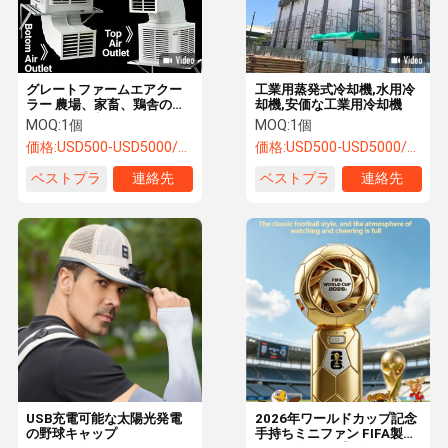
グレートファームエアクー
工業用蒸発式冷却機,水用冷
ラー 農場、家畜、鶏舎のエ
却機,安価な工業用冷却機
アコン用の水冷ファン
MOQ:
1個
MOQ:
1個
価格:
USD500-USD5000/SET
価格:
USD500-USD5000/SET
ベストプラ
連絡先
ベストプラ
連絡先
イス
イス
家へ
製品
わたしたち
連絡 くださ
に つい て
い
USB充電可能な太陽光発電
2026年ワールドカップ記念
の野球キャップ
手持ちミニファン FIFA製品