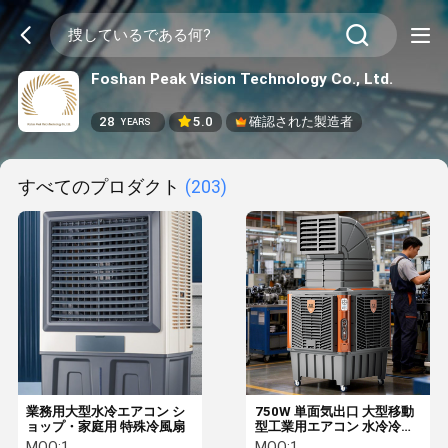
Foshan Peak Vision Technology Co., Ltd.
28
5.0
確認された製造者
YEARS
すべてのプロダクト
(203)
業務用大型水冷エアコン シ
750W 単面気出口 大型移動
ョップ・家庭用 特殊冷風扇
型工業用エアコン 水冷冷蔵
ファン
MOQ:
1
MOQ:
1