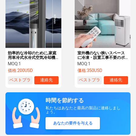
効率的な冷却のために,家庭
室外機のない狭いスペース
用単冷式水冷式空気冷却機
に冷凍・設置工事不要のポ
と蒸発冷却機
ータブルエアコン
MOQ:
1
MOQ:
1
価格:
200USD
価格:
350USD
ベストプラ
連絡先
ベストプラ
連絡先
イス
イス
時間を節約する
私たちはあなたと最高の製品に連絡しまし
ょう。
あなたの要件を与える