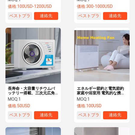
価格:
100USD-1200USD
価格:
300-1000USD
ベストプラ
連絡先
ベストプラ
連絡先
イス
イス
長寿命・大容量リチウムバ
エネルギー節約と電気節約
ッテリー搭載、三次元広角
家庭や浴室用 電気的な携帯
送風口付きポータブルペッ
暖房扇風機
MOQ:
1
MOQ:
1
ト用冷却ファン
価格:
50USD
価格:
100USD
ベストプラ
連絡先
ベストプラ
連絡先
イス
イス