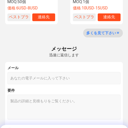
ワールドカップ記念品
MOQ:
50個
MOQ:
1個
価格:
6USD-8USD
価格:
10USD-15USD
ベストプラ
連絡先
ベストプラ
連絡先
ニュース
事件
イス
イス
多くを見て下さい
工業用蒸発冷却機
メッセージ
環境に優しいエアコン
迅速に返信します
負圧扇風機
メール
工業用大容量扇風機
携帯用空気クーラー
要件
産業冷却ファン
冷却パッドの壁
防火装置