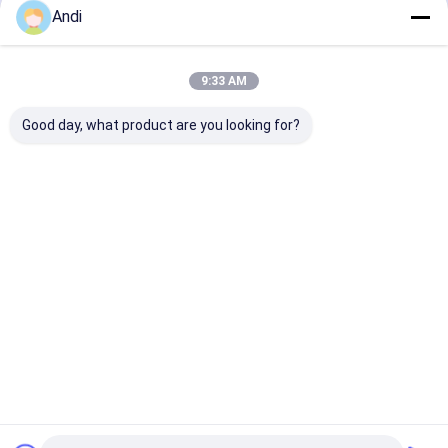
Andi
ガルバニズド換気管
続行
ステンレス鋼管
9:33 AM
FRP排気扇
私たちのカテゴリー
Good day, what product are you looking for?
太陽光発電製品
ペット冷却ファン
FIFA 製品
工業用蒸発冷
環境に優しい
負圧扇風機
工業用大容
却機
エアコン
扇風機
携帯式暖房扇
ウェアラブルエアコンベスト
ハイテク HVACソリューション
ホーム
企業情報
お問い合わせ
地図
プライバシーポリシー
品質
工業用蒸発冷却機
中国工場.Copyright © 2026 Foshan Peak