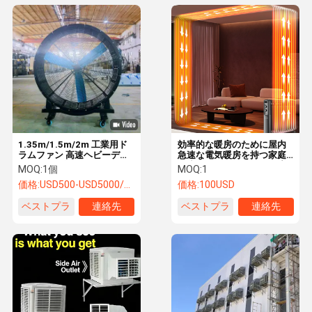
1.35m/1.5m/2m 工業用ド
効率的な暖房のために屋内
ラムファン 高速ヘビーデュ
急速な電気暖房を持つ家庭
ーティー ダイレクトドライ
用省エネオイルヒーター扇
MOQ:
1個
MOQ:
1
ブ 工業用スタンドファン
風機
価格:
USD500-USD5000/SET
価格:
100USD
ベストプラ
連絡先
ベストプラ
連絡先
イス
イス