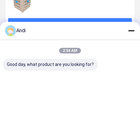
続行
Andi
推薦されたプロダクト
2:54 AM
Good day, what product are you looking for?
エコモード搭
蒸発速さ 78Lh
RDF-60G 電気
3.0kw 高温
載、環境に優
環境に優しい
パネル エアコ
アコン、排
しいエアコ
エアコン
ン 380V 冷却
口サイズ
ン。サイドエ
3.0kw 軸流 空
ユニット 電気
800×800
アアウトレッ
流様式 エネル
キャビネット
産業用換気
ベストプライス
ベストプライス
ベストプライス
ベストプラ
トスタイルを
ギー冷却シス
と制御パネル
ステムに適
採用し、1時間
テム 大規模施
のために設計
あたり78Lの蒸
設用
され,熱損傷を
発量で気候を
防止する
制御。