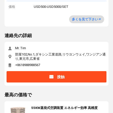
価格
USD500-USD5000/SET
多くを見て下さい
連絡先の詳細
Mr. Tim
部屋102,No.1,ダキシン工業道路,リウヨンウェイ,ワンジアン通
り,東元市,広東省
+8618988988567
接触
最高の価格で
55KW蒸発式空調装置 エネルギー効率 高精度