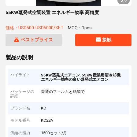
2
/
2
55KW蒸発式空調装置 エネルギー効率 高精度
価格：USD500-USD5000/SET
MOQ：1pcs
ベストプライス
接触
製品の説明
ハイライト
,
,
55KW蒸発式エアコン
55KW産業用沼冷却機
エネルギー効率の良い蒸発式エアコン
パッケージの
普通のフィルムと紙箱で
詳細
ブランド名
KC
モデル番号
KC23A
供給の能力
1500セット/月