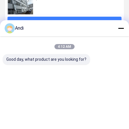
続行
Andi
推薦されたプロダクト
4:12 AM
Good day, what product are you looking for?
優れた品質と
消圧扇風機 36
高さ400mm 産
36インチ
使いやすい天
40 50 インチ
業用負圧ファ
CAD/CAM 
井吊り下げ排
壁掛け鋼刃 鳥
ン 畜産および
ース温室 負
気ファン鶏排
類/温室冷却シ
養鶏場温室
排気ファン 
気ファン負圧
ステム
CAD/CAM設計
り下げ換気
ベストプライス
ベストプライス
ベストプライス
ベストプラ