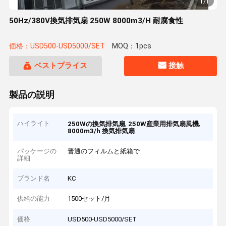
1
/
1
50Hz/380V換気排気扇 250W 8000m3/H 耐腐食性
価格：USD500-USD5000/SET
MOQ：1pcs
ベストプライス
接触
製品の説明
ハイライト
,
,
250Wの換気排気扇
250W産業用排気扇風機
8000m3/h 換気排気扇
パッケージの
普通のフィルムと紙箱で
詳細
ブランド名
KC
供給の能力
1500セット/月
価格
USD500-USD5000/SET