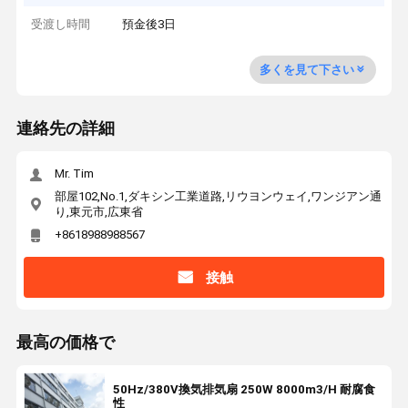
受渡し時間
預金後3日
多くを見て下さい
連絡先の詳細
Mr. Tim
部屋102,No.1,ダキシン工業道路,リウヨンウェイ,ワンジアン通
り,東元市,広東省
+8618988988567
接触
最高の価格で
50Hz/380V換気排気扇 250W 8000m3/H 耐腐食
性