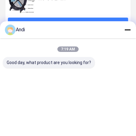
続行
Andi
推薦されたプロダクト
7:19 AM
Good day, what product are you looking for?
1.35m/1.5m/2m
1.35m モバイ
手押し式モバ
エネルギー
工業用ドラム
ル メタル ブレ
イルPMSM低
約 移動式換
ファン 高速ヘ
イド ポータブ
エネルギー電
扇 温室用産
ビーデューテ
ル Hvls 産業用
動冷却ファン
用冷却扇
ィー ダイレク
大型 ドラム フ
工業用スタン
ベストプライス
ベストプライス
ベストプライス
ベストプラ
トドライブ 工
ァンの PMSM
ドファンモバ
業用スタンド
モーターとホ
イル
ファン
イール ジム フ
ィットネスセ
ンター