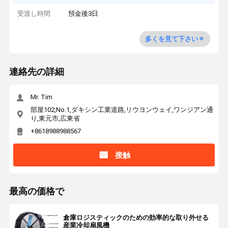
受渡し時間
預金後3日
多くを見て下さい
連絡先の詳細
Mr. Tim
部屋102,No.1,ダキシン工業道路,リウヨンウェイ,ワンジアン通
り,東元市,広東省
+8618988988567
接触
最高の価格で
倉庫ロジスティックのための効率的な取り外せる
産業冷却扇風機