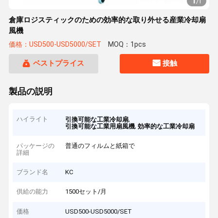
1
/
1
倉庫ロジスティックのための効率的な取り外せる産業冷却扇
風機
価格：USD500-USD5000/SET
MOQ：1pcs
ベストプライス
接触
製品の説明
ハイライト
,
引換可能な工業冷却扇
,
引換可能な工業用扇風機
効率的な工業冷却扇
パッケージの
普通のフィルムと紙箱で
詳細
ブランド名
KC
供給の能力
1500セット/月
価格
USD500-USD5000/SET