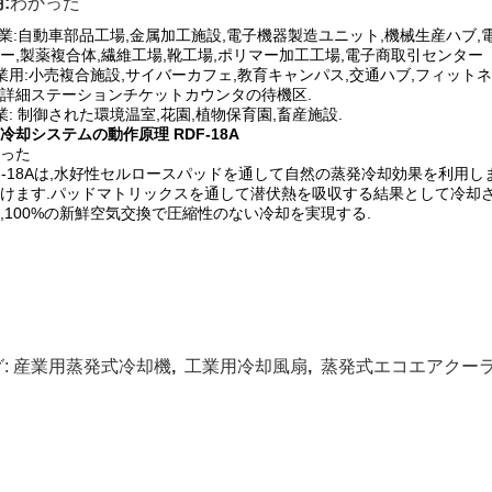
:
わかった
産業:自動車部品工場,金属加工施設,電子機器製造ユニット,機械生産ハブ
ー,製薬複合体,繊維工場,靴工場,ポリマー加工工場,電子商取引センター
業用:小売複合施設,サイバーカフェ,教育キャンパス,交通ハブ,フィット
詳細ステーションチケットカウンタの待機区.
業: 制御された環境温室,花園,植物保育園,畜産施設.
冷却システムの動作原理 RDF-18A
った
F-18Aは,水好性セルロースパッドを通して自然の蒸発冷却効果を利用し
けます.パッドマトリックスを通して潜伏熱を吸収する結果として冷却
,100%の新鮮空気交換で圧縮性のない冷却を実現する.
:
産業用蒸発式冷却機
,
工業用冷却風扇
,
蒸発式エコエアクー