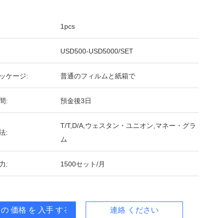
1pcs
USD500-USD5000/SET
ッケージ:
普通のフィルムと紙箱で
間:
預金後3日
T/T,D/A,ウェスタン・ユニオン,マネー・グラ
法:
ム
力:
1500セット/月
 の 価格 を 入手 する
連絡 ください