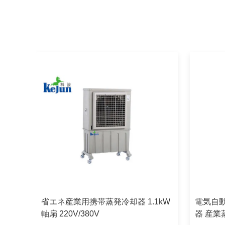
 固定
省エネ産業用携帯蒸発冷却器 1.1kW
電気自動
軸扇 220V/380V
器 産業