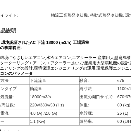
イライト:
軸流工業蒸発冷却機
, 
移動式蒸発冷却機
, 
環
製品説明
 環境認証されたAC 下流 18000 (m3/h) 工場温室
の事業範囲:
環境にやさしいエアコン,水冷エアコン,エアクーラー,産業用大型扇風
タークーリングエアコン,エアクーラー,および産業用大型扇風機の設計,
ニアリングの設計,環境保護エンジニアリングの運用,環境保護エンジニ
コンのパラメータ
方法:
下流流量
騒音:
≤75
ンタイプ:
軸流量
総寸法:
1100×
気流量:
18000m3/h
出流の開口サイズ:
670*6
/周波数:
220v/380v/50 (Hz)
体重:
60 (kg)
電流:
4.8 (A) /2.8 (A)
水貯蔵:
25 (L)
ー:
1.1 (Kw)
蒸発率:
60 (L/H