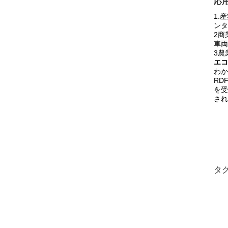
応用
1.
ンタ
2商
車両
3農
エコ
わか
RD
を受
され
タグ