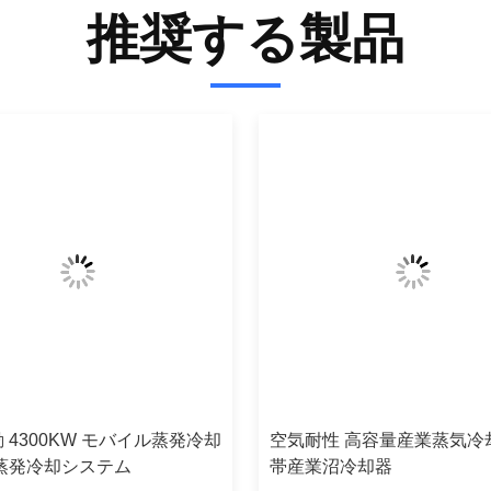
推奨する製品
 4300KW モバイル蒸発冷却
空気耐性 高容量産業蒸気冷
蒸発冷却システム
帯産業沼冷却器