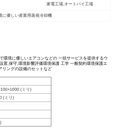
家電工場,オートバイ工場
境に優しい産業用蒸発冷却機
機で環境に優しいエアコンなどの 一括サービスを提供するウ
設置,保守,環境影響評価環境保護 工学 一般契約環境保護エ
アリングの設備のセットなど
1100×1000 (ミリ)
70 (ミリ)
)