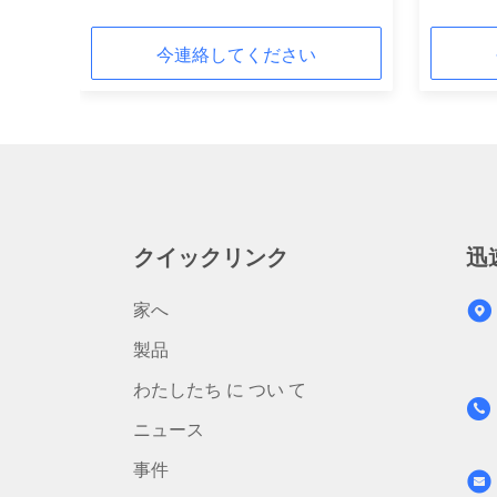
今連絡してください
クイックリンク
迅
家へ
製品
わたしたち に つい て
ニュース
事件