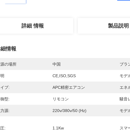
詳細 情報
製品説明
詳細情報
起源の場所
中国
ブラ
証明
CE,ISO,SGS
モデ
イプ:
APC精密エアコン
エネ
御型:
リモコン
騒音
力源:
220v/380v/50 (Hz)
モデル
圧:
1.1Kw
スマ