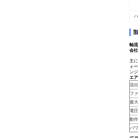
ハ
軸流
会社
主に
ォー
ンジ
エア
流出
ファ
最大
電圧
動作
パワ