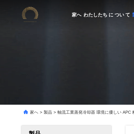
家へ
わたしたち に つい て
家へ
>
製品
>
軸流工業蒸発冷却器 環境に優しい APC 
製品