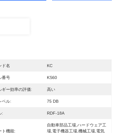
ンド名
KC
ル番号
KS60
ルギー効率の評価:
高い
レベル:
75 DB
:
RDF-18A
自動車部品工場,ハードウェア工
ート機能:
場,電子機器工場,機械工場,電気