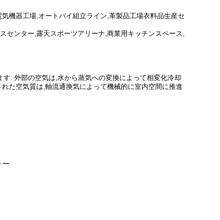
,電気機器工場,オートバイ組立ライン,革製品工場衣料品生産セ
ネスセンター,露天スポーツアリーナ,商業用キッチンスペース,
ます. 外部の空気は,水から蒸気への変換によって相変化冷却
された空気質は,軸流通換気によって機械的に室内空間に推進
ラー