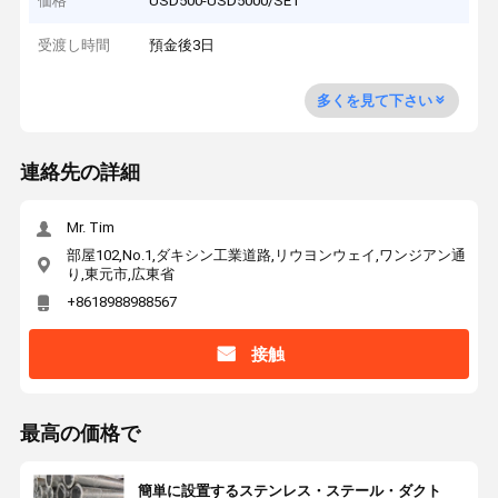
価格
USD500-USD5000/SET
受渡し時間
預金後3日
多くを見て下さい
連絡先の詳細
Mr. Tim
部屋102,No.1,ダキシン工業道路,リウヨンウェイ,ワンジアン通
り,東元市,広東省
+8618988988567
接触
最高の価格で
簡単に設置するステンレス・ステール・ダクト