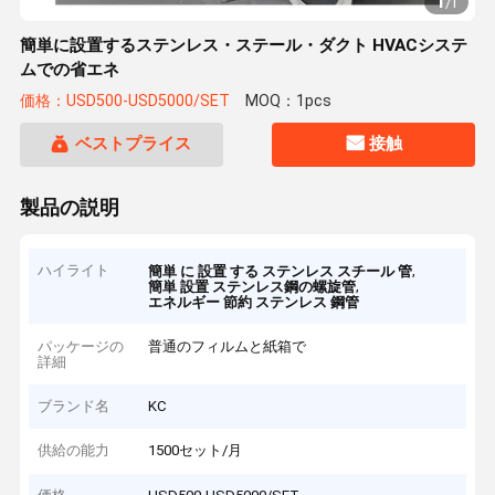
1
/
1
簡単に設置するステンレス・ステール・ダクト HVACシステ
ムでの省エネ
価格：USD500-USD5000/SET
MOQ：1pcs
ベストプライス
接触
製品の説明
ハイライト
,
簡単 に 設置 する ステンレス スチール 管
,
簡単 設置 ステンレス鋼の螺旋管
エネルギー 節約 ステンレス 鋼管
パッケージの
普通のフィルムと紙箱で
詳細
ブランド名
KC
供給の能力
1500セット/月