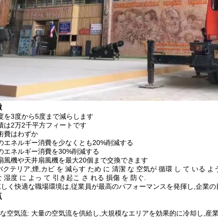
徴
度を3度から5度まで減らします
積は2万2千平方フィートです
術費はわずか
のエネルギー消費を少なくとも20%削減する
のエネルギー消費を30%削減する
扇風機や天井扇風機を最大20個まで交換できます
 バクテリア,煙,カビ を 減らす ため に 清潔 な 空気が 循環 し て いる よ
な 湿度 に よっ て 引き起こ さ れる 損傷 を 防ぐ.
 涼しく快適な職場環境は,従業員が最高のパフォーマンスを発揮し,企業
点
な空気流: 大量の空気流を供給し,大規模なエリアを効果的に冷却し,産