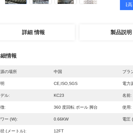
最高
詳細 情報
製品説明
詳細情報
起源の場所
中国
ブラ
証明
CE,ISO,SGS
電力源
デル:
KC23
名前:
徴:
360 度回転 ポール 脚台
使用:
ワー (W):
0.66KW
電圧 (
径 (メートル):
12FT