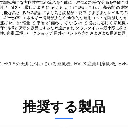
0度回転:完全な方向性空気の流れを可能にし,空気の均等な分布を空間全
性 と 耐久性: 厳しい環境 に 耐える よう に 設計 さ れ た 高品質 の 材料 
可能な高さ: 脚台の設計により高さ調整が可能で,さまざまなレベルで
ルギー効率: エネルギー消費が少なく,全体的な運用コストを削減しなが
運びやすさ: 軽量 で,車輪 が 備わっ て いる の で,必要に応じて 扇風機 
守: 清掃と保守を容易にするため設計され,ダウンタイムを最小限に抑え
性: 倉庫,工場,ワークショップ,屋外イベントを含むさまざまな用途に適
:
HVLSの天井に付いている扇風機
,
HVLS 産業用扇風機
,
Hv
推奨する製品