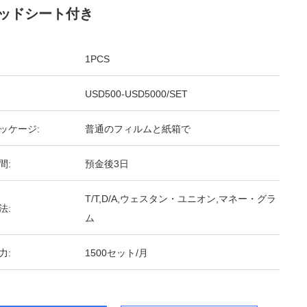
ッドシート付き
1PCS
USD500-USD5000/SET
ッケージ:
普通のフィルムと紙箱で
間:
預金後3日
T/T,D/A,ウェスタン・ユニオン,マネー・グラ
法:
ム
力:
1500セット/月