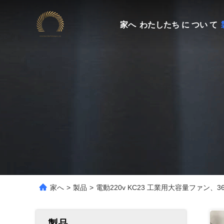
家へ
わたしたち に つい て
家へ
>
製品
>
電動220v KC23 工業用大容量ファン
製品