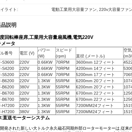
イライト:
電動工業用大容量ファン
, 
220v大容量ファ
製品説明
0度回転棒座席,工業用大容量扇風機,電気220V
ラメータ
パワー
スピード
空気
デル番号
電圧 (V)
(W)
(rpm)
直径 (メートル)
(m3
-S3600
220V
0.66KW
70RPM
3600mm 12フィート
452
-S4200
220V
0.66KW
70RPM
4200mm 14フィート
530
-S5200
220V
0.66KW
70RPM
5200mm 17フィート
706
-B6200
220V
1.3KW
55RPM
6200mm 20フィート
107
-B6200
380V
1.3KW
55RPM
6200mm 20フィート
107
-B6700
220V
1.3KW
55RPM
6700mm 22フィート
125
-B6700
380V
1.3KW
55RPM
6700mm 22フィート
125
-H7200
220V
1.3KW
55RPM
7200MM24フィート
151
-H7200
380V
1.3KW
55RPM
7200MM24フィート
151
称:直送モーターシステム
開発された新しい大トルク永久磁石同期外部ローターモーターは,従来の