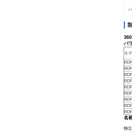
ハ
36
パ
モ
RDF
RDF
RDF
RDF
RDF
RDF
RDF
RDF
RDF
名
独立