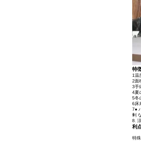
特
1温
2面
3手
4夏
5冬
6床
7●
剰 
8.
利
特殊