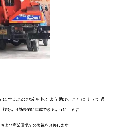
う に する.この 地域 を 乾く よう 助ける こと に よっ て,過
の目標をより効果的に達成できるようにします.
業および商業環境での換気を改善します.