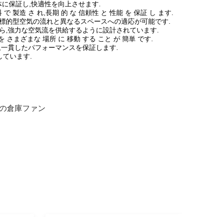
体に保証し,快適性を向上させます.
で 製造 さ れ,長期 的 な 信頼性 と 性能 を 保証 し ます.
の標的型空気の流れと異なるスペースへの適応が可能です.
ら,強力な空気流を供給するように設計されています.
を さまざまな 場所 に 移動 する こと が 簡単 です.
,一貫したパフォーマンスを保証します.
しています.
lsの倉庫ファン