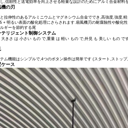
し,信頼性と送電効率を向上させる軽量な設計のためにアルミ合金材料を
風機の刃
と拉伸性のあるアルミニウムとマグネシウム合金ででき,高強度,強度,軽
T5 + 明るい表面の酸化処理にさらされます.扇風機刃の耐腐蝕性や酸化
ルギーを節約する尾
ンテリジェント制御システム
 大きさ は 小さい もの で,重量 は 軽い もの で,外見 も 美しい もの で
見
テム機能はシンプルで,4つのボタン操作は簡単です (スタート,ストップ,加
置ケース