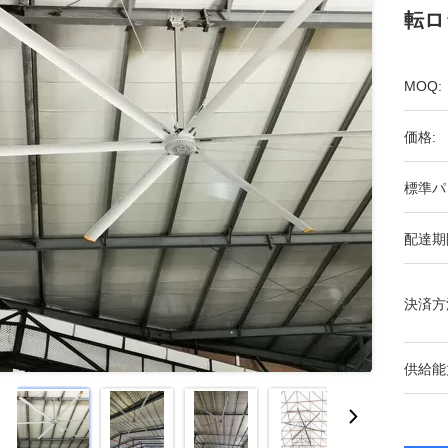
転ロ
MOQ:
価格:
標準パ
配達期
決済方
供給能