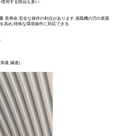
使用する部品も多い.
量,長寿命,安全な操作の利点があります.扇風機の刃の表面
性を高め,特殊な環境操作に対応できる.
す
速,減速).