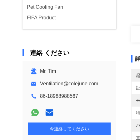
Pet Cooling Fan
FIFA Product
連絡 ください
Mr. Tim
Ventilation@colejune.com
86-18988988567
モ
特
パ
今連絡してください
直