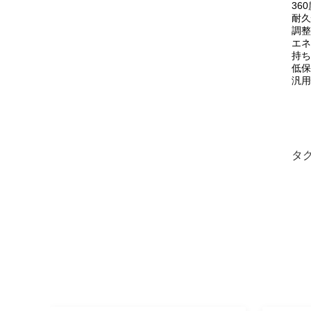
36
耐久
調整
エネ
持ち
低保
汎用
タグ