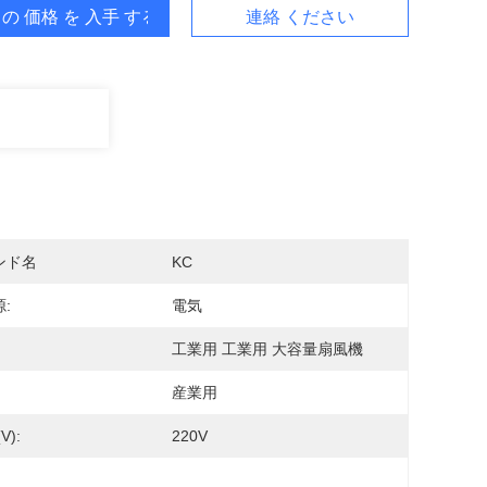
 の 価格 を 入手 する
連絡 ください
ンド名
KC
:
電気
工業用 工業用 大容量扇風機
産業用
V):
220V