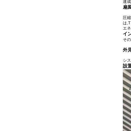
達成
扇
圧縮
は,
エネ
イ
その
外
シス
設