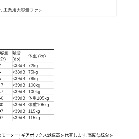
ン
, 
工業用大容量ファン
容量
騒音
体重 (kg)
/分)
(db)
2
<38dB
72kg
6
<38dB
75kg
5
<39dB
78kg
47
<39dB
100kg
47
<39dB
100kg
60
<39dB
体重105kg
60
<39dB
体重105kg
97
<39dB
115kg
97
<39dB
115kg
モーター+ギアボックス減速器を代替します.高度な統合を