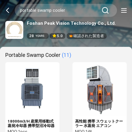
Foshan Peak Vision Technology Co., Ltd.
28
5.0
確認された製造者
YEARS
Portable Swamp Cooler
(11)
18000m3/H 産業用移動式
高性能 携帯 スウェットクー
蒸発冷却器 携帯型沼冷却器
ラー 水蒸発 エアコン
MOQ:
1pcs
MOQ:
1個