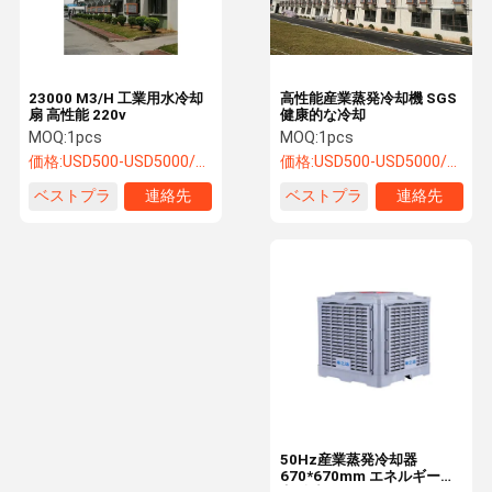
23000 M3/H 工業用水冷却
高性能産業蒸発冷却機 SGS
扇 高性能 220v
健康的な冷却
MOQ:
1pcs
MOQ:
1pcs
価格:
USD500-USD5000/SET
価格:
USD500-USD5000/SET
ベストプラ
連絡先
ベストプラ
連絡先
イス
イス
家へ
製品
わたしたち
連絡 くださ
に つい て
い
50Hz産業蒸発冷却器
670*670mm エネルギー効