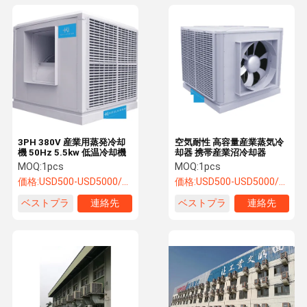
3PH 380V 産業用蒸発冷却
空気耐性 高容量産業蒸気冷
機 50Hz 5.5kw 低温冷却機
却器 携帯産業沼冷却器
MOQ:
1pcs
MOQ:
1pcs
価格:
USD500-USD5000/SET
価格:
USD500-USD5000/SET
ベストプラ
連絡先
ベストプラ
連絡先
イス
イス