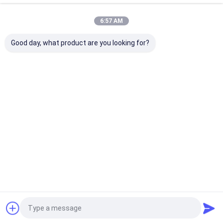
ガルバニズド換気管
6:57 AM
ステンレス鋼管
私たちのカテゴリー
Good day, what product are you looking for?
FRP排気扇
太陽光発電製品
ペット冷却ファン
工業用蒸発冷
環境に優しい
負圧扇風機
工業用大容
却機
エアコン
扇風機
FIFA 製品
携帯式暖房扇
ウェアラブルエアコンベスト
ホーム
企業情報
お問い合わせ
ハイテク HVACソリューション
地図
プライバシーポリシー
品質
工業用蒸発冷却機
中国工場.Copyright © 2026 Foshan Peak
Vision Technology Co., Ltd.. All Rights Reserved.