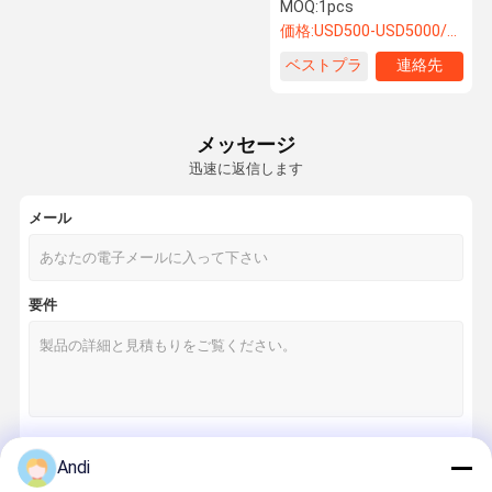
率 強力
MOQ:
1pcs
価格:
USD500-USD5000/SET
ベストプラ
連絡先
ニュース
事件
イス
メッセージ
工業用蒸発冷却機
迅速に返信します
環境に優しいエアコン
メール
負圧扇風機
工業用大容量扇風機
要件
携帯用空気クーラー
産業冷却ファン
冷却パッドの壁
Andi
防火装置
続行