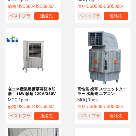
価格:
USD500-USD5000/SET
価格:
USD500-USD5000/SET
ベストプラ
連絡先
ベストプラ
連絡先
イス
イス
省エネ産業用携帯蒸発冷却
高性能 携帯 スウェットクー
器 1.1kW 軸扇 220V/380V
ラー 水蒸発 エアコン
MOQ:
1pcs
MOQ:
1pcs
価格:
USD500-USD5000/SET
価格:
USD500-USD5000/SET
ベストプラ
連絡先
ベストプラ
連絡先
イス
イス