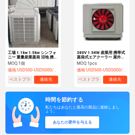
工場 1.1kw 1.5kw シンフォ
380V 1.5KW 産業用 携帯式
ニー 重量産業蒸発 沼地 携帯
蒸発式エアクーラー 屋外沼
式冷気扇風機
冷却機
MOQ:
1個
MOQ:
1pcs
価格:
USD500-USD5000/SET
価格:
USD500-USD5000/SET
ベストプラ
連絡先
ベストプラ
連絡先
イス
イス
時間を節約する
私たちはあなたと最高の製品に連絡しまし
ょう。
あなたの要件を与える